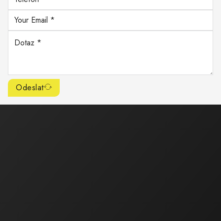
Odeslat
Ekonomická a právní činnost
Ing. Bartáková Hana
Majitel / Jednatel společnosti
tel.: 602 550 739
tel.: 518 324 105
e-mail :
bartakova.hana@ecoservice.cz
Obchodní a technická