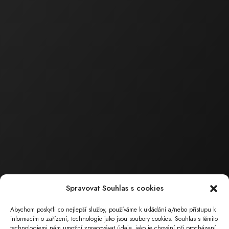
činnost
Ing. Barták
Milan
Jednatel společnosti
tel.: 602 559 394
tel.: 518 324 105
e-mail :
bartak.milan@ecoservice.cz
ECO – SERVICE , s.r.o.
Sídlo společnosti
Masarykova 126
696 15 Čejkovice
( poz. okres Hodonín, Jihomoravský kraj)
Spravovat Souhlas s cookies
Abychom poskytli co nejlepší služby, používáme k ukládání a/nebo přístupu k
Provozovna
informacím o zařízení, technologie jako jsou soubory cookies. Souhlas s těmito
technologiemi nám umožní zpracovávat údaje, jako je chování při procházení