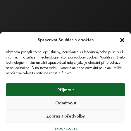
činnost
Ing. Barták
Milan
Jednatel společnosti
tel.: 602 559 394
tel.: 518 324 105
Spravovat Souhlas s cookies
e-mail :
bartak.milan@ecoservice.cz
Abychom poskytli co nejlepší služby, používáme k ukládání a/nebo přístupu k
ECO – SERVICE , s.r.o.
informacím o zařízení, technologie jako jsou soubory cookies. Souhlas s těmito
technologiemi nám umožní zpracovávat údaje, jako je chování při procházení
Sídlo společnosti
nebo jedinečná ID na tomto webu. Nesouhlas nebo odvolání souhlasu může
nepříznivě ovlivnit určité vlastnosti a funkce.
Masarykova 126
696 15 Čejkovice
Příjmout
( poz. okres Hodonín, Jihomoravský kraj)
Odmítnout
Provozovna
Zobrazit předvolby
Měšťanská 4030/41
Zásady cookies