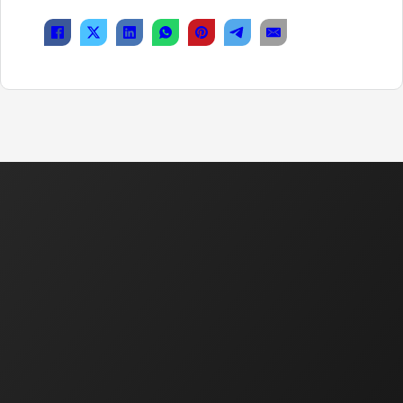
Ekonomická a právní činnost
Ing. Bartáková Hana
Majitel / Jednatel společnosti
tel.: 602 550 739
tel.: 518 324 105
e-mail :
bartakova.hana@ecoservice.cz
Obchodní a technická