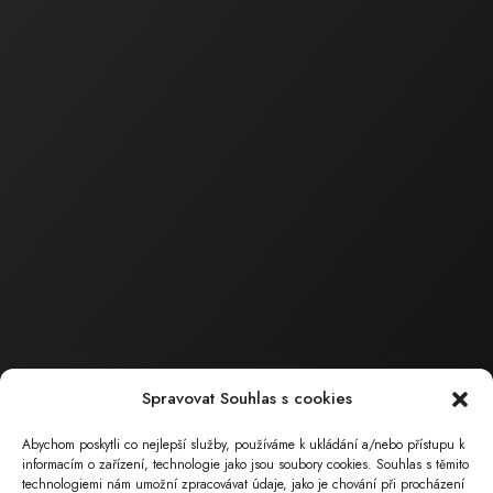
tel.: 518 324 105
e-mail :
bartakova.hana@ecoservice.cz
Obchodní a technická
činnost
Ing. Barták
Milan
Jednatel společnosti
tel.: 602 559 394
tel.: 518 324 105
e-mail :
bartak.milan@ecoservice.cz
ECO – SERVICE , s.r.o.
Sídlo společnosti
Spravovat Souhlas s cookies
Masarykova 126
696 15 Čejkovice
Abychom poskytli co nejlepší služby, používáme k ukládání a/nebo přístupu k
informacím o zařízení, technologie jako jsou soubory cookies. Souhlas s těmito
( poz. okres Hodonín, Jihomoravský kraj)
technologiemi nám umožní zpracovávat údaje, jako je chování při procházení