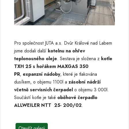
Pro společnost JUTA a.s. Dvůr Králové nad Labem
jsme dodali další
kotelnu na ohřev
teplonosného oleje
. Sestava je složena z
kotle
TXH 25 s hořákem MAXGAS 350
PR
,
expanzní nádoby
, které je tlakována
dusíkem, o objemu 1100l a
zásobní nádrží
včetně servisních čerpadel
o objemu 3 000l.
Součástí kotle je také
oběhové čerpadlo
ALLWEILER NTT 25- 200/02
.
Otevřít galerii