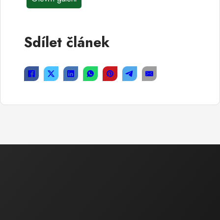
Sdílet článek
Ekonomická a právní činnost
Ing. Bartáková Hana
Majitel / Jednatel společnosti
tel.: 602 550 739