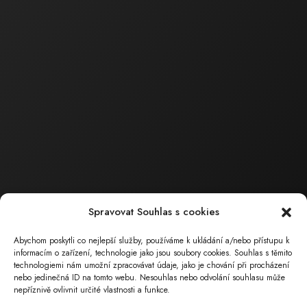
Obchodní a technická
činnost
Ing. Barták
Milan
Jednatel společnosti
tel.: 602 559 394
tel.: 518 324 105
e-mail :
bartak.milan@ecoservice.cz
ECO – SERVICE , s.r.o.
Sídlo společnosti
Spravovat Souhlas s cookies
Masarykova 126
696 15 Čejkovice
Abychom poskytli co nejlepší služby, používáme k ukládání a/nebo přístupu k
( poz. okres Hodonín, Jihomoravský kraj)
informacím o zařízení, technologie jako jsou soubory cookies. Souhlas s těmito
technologiemi nám umožní zpracovávat údaje, jako je chování při procházení
nebo jedinečná ID na tomto webu. Nesouhlas nebo odvolání souhlasu může
nepříznivě ovlivnit určité vlastnosti a funkce.
Provozovna