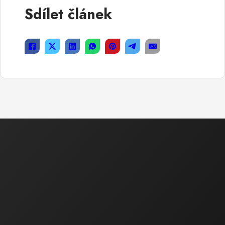
Sdílet článek
Ekonomická a právní činnost
Ing. Bartáková Hana
Majitel / Jednatel společnosti
tel.: 602 550 739
tel.: 518 324 105
e-mail :
bartakova.hana@ecoservice.cz