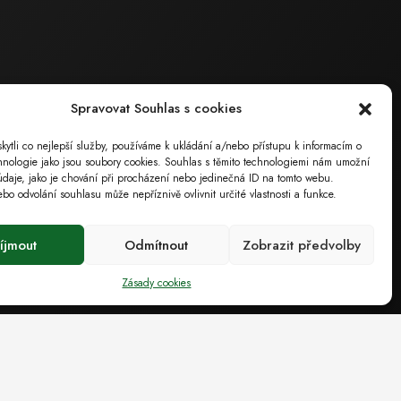
ECO – SERVICE , s.r.o.
Sídlo společnosti
Masarykova 126
Spravovat Souhlas s cookies
696 15 Čejkovice
ytli co nejlepší služby, používáme k ukládání a/nebo přístupu k informacím o
( poz. okres Hodonín, Jihomoravský kraj)
chnologie jako jsou soubory cookies. Souhlas s těmito technologiemi nám umožní
údaje, jako je chování při procházení nebo jedinečná ID na tomto webu.
o odvolání souhlasu může nepříznivě ovlivnit určité vlastnosti a funkce.
Provozovna
íjmout
Odmítnout
Zobrazit předvolby
Měšťanská 4030/41
695 01 Hodonín
Zásady cookies
IČ: 49435981. DIČ: CZ49435981 (Výpis z OR)
tel.: 518 324 105
tel.: 602 55 9394