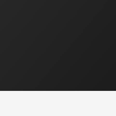
Ekonomická a právní činnost
Ing. Bartáková Hana
Majitel / Jednatel společnosti
tel.: 602 550 739
tel.: 518 324 105
e-mail :
bartakova.hana@ecoservice.cz