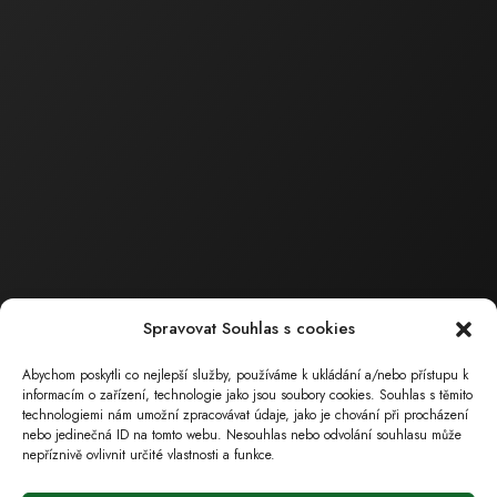
Obchodní a technická
činnost
Ing. Barták
Milan
Jednatel společnosti
tel.: 602 559 394
tel.: 518 324 105
e-mail :
bartak.milan@ecoservice.cz
ECO – SERVICE , s.r.o.
Sídlo společnosti
Spravovat Souhlas s cookies
Masarykova 126
696 15 Čejkovice
Abychom poskytli co nejlepší služby, používáme k ukládání a/nebo přístupu k
( poz. okres Hodonín, Jihomoravský kraj)
informacím o zařízení, technologie jako jsou soubory cookies. Souhlas s těmito
technologiemi nám umožní zpracovávat údaje, jako je chování při procházení
nebo jedinečná ID na tomto webu. Nesouhlas nebo odvolání souhlasu může
nepříznivě ovlivnit určité vlastnosti a funkce.
Provozovna