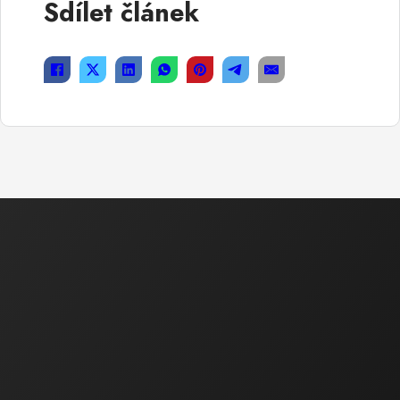
Sdílet článek
Ekonomická a právní činnost
Ing. Bartáková Hana
Majitel / Jednatel společnosti
tel.: 602 550 739
tel.: 518 324 105
e-mail :
bartakova.hana@ecoservice.cz