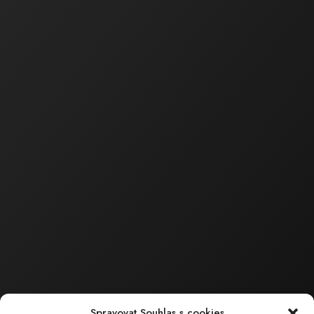
Majitel / Jednatel společnosti
tel.: 602 550 739
tel.: 518 324 105
e-mail :
bartakova.hana@ecoservice.cz
Obchodní a technická
činnost
Ing. Barták
Milan
Jednatel společnosti
tel.: 602 559 394
tel.: 518 324 105
e-mail :
bartak.milan@ecoservice.cz
ECO – SERVICE , s.r.o.
Sídlo společnosti
Masarykova 126
Spravovat Souhlas s cookies
696 15 Čejkovice