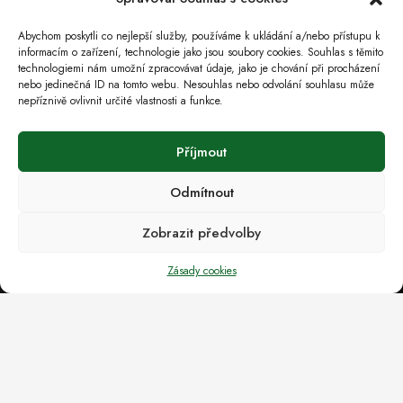
( poz. okres Hodonín, Jihomoravský kraj)
Abychom poskytli co nejlepší služby, používáme k ukládání a/nebo přístupu k
informacím o zařízení, technologie jako jsou soubory cookies. Souhlas s těmito
technologiemi nám umožní zpracovávat údaje, jako je chování při procházení
Provozovna
nebo jedinečná ID na tomto webu. Nesouhlas nebo odvolání souhlasu může
nepříznivě ovlivnit určité vlastnosti a funkce.
Měšťanská 4030/41
695 01 Hodonín
Příjmout
Odmítnout
IČ: 49435981. DIČ: CZ49435981 (Výpis z OR)
tel.: 518 324 105
Zobrazit předvolby
tel.: 602 55 9394
fax: 518 325 679
Zásady cookies
e-mail :
ecoservice@ecoservice.cz
Vytvořilo studio PAGEART.CZ