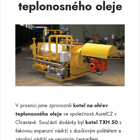
teplonosného oleje
V prosinci jsme zprovoznili
kotel na ohřev
teplonosného oleje
ve společnosti AurelCZ v
Chrastavě. Součástí dodávky byl
kotel TXH 50
s
tlakovou expanzní nádrží s dusíkovým polštářem a
zásobní nádrží se servisním čerpadlem.