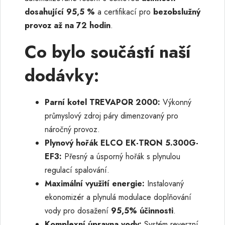
dosahující 95,5 %
a certifikací pro
bezobslužný
provoz až na 72 hodin
.
Co bylo součástí naší
dodávky:
Parní kotel TREVAPOR 2000:
Výkonný
průmyslový zdroj páry dimenzovaný pro
náročný provoz.
Plynový hořák ELCO EK-TRON 5.300G-
EF3:
Přesný a úsporný hořák s plynulou
regulací spalování.
Maximální využití energie:
Instalovaný
ekonomizér a plynulá modulace doplňování
vody pro dosažení
95,5% účinnosti
.
Komplexní úpravna vody:
Systém reverzní