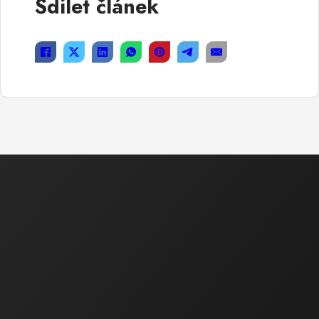
Sdílet článek
Ekonomická a právní činnost
Ing. Bartáková Hana
Majitel / Jednatel společnosti
tel.: 602 550 739
tel.: 518 324 105
e-mail :
bartakova.hana@ecoservice.cz