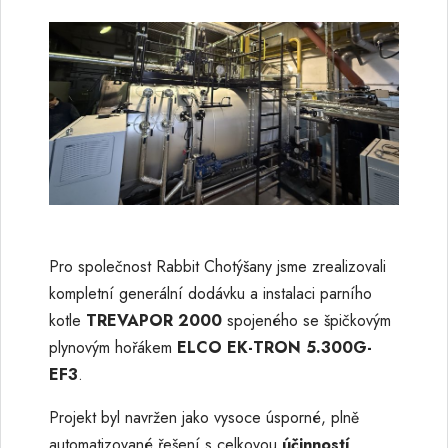
Pro společnost Rabbit Chotýšany jsme zrealizovali
kompletní generální dodávku a instalaci parního
kotle
TREVAPOR 2000
spojeného se špičkovým
plynovým hořákem
ELCO EK-TRON 5.300G-
EF3
.
Projekt byl navržen jako vysoce úsporné, plně
automatizované řešení s celkovou
účinností