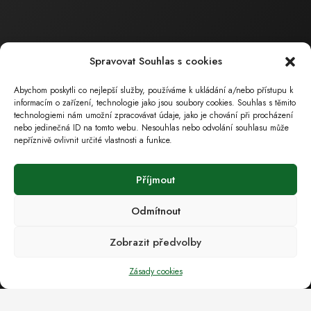
Obchodní a technická
činnost
Ing. Barták
Milan
Spravovat Souhlas s cookies
Jednatel společnosti
tel.: 602 559 394
Abychom poskytli co nejlepší služby, používáme k ukládání a/nebo přístupu k
informacím o zařízení, technologie jako jsou soubory cookies. Souhlas s těmito
tel.: 518 324 105
technologiemi nám umožní zpracovávat údaje, jako je chování při procházení
e-mail :
bartak.milan@ecoservice.cz
nebo jedinečná ID na tomto webu. Nesouhlas nebo odvolání souhlasu může
nepříznivě ovlivnit určité vlastnosti a funkce.
ECO – SERVICE , s.r.o.
Příjmout
Sídlo společnosti
Masarykova 126
Odmítnout
696 15 Čejkovice
( poz. okres Hodonín, Jihomoravský kraj)
Zobrazit předvolby
Zásady cookies
Provozovna