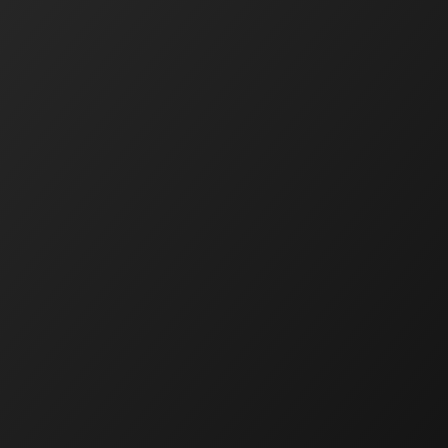
Ekonomická a právní činnost
Ing. Bartáková Hana
Majitel / Jednatel společnosti
tel.: 602 550 739
tel.: 518 324 105
e-mail :
bartakova.hana@ecoservice.cz
Obchodní a technická
činnost
Ing. Barták
Milan
Jednatel společnosti
tel.: 602 559 394
tel.: 518 324 105
e-mail :
bartak.milan@ecoservice.cz
ECO – SERVICE , s.r.o.
Sídlo společnosti