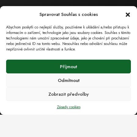
Masarykova 126
Spravovat Souhlas s cookies
696 15 Čejkovice
( poz. okres Hodonín, Jihomoravský kraj)
Abychom poskytli co nejlepší služby, používáme k ukládání a/nebo přístupu k
informacím o zařízení, technologie jako jsou soubory cookies. Souhlas s těmito
technologiemi nám umožní zpracovávat údaje, jako je chování při procházení
nebo jedinečná ID na tomto webu. Nesouhlas nebo odvolání souhlasu může
Provozovna
nepříznivě ovlivnit určité vlastnosti a funkce.
Měšťanská 4030/41
Příjmout
695 01 Hodonín
Odmítnout
IČ: 49435981. DIČ: CZ49435981 (Výpis z OR)
tel.: 518 324 105
Zobrazit předvolby
tel.: 602 55 9394
Zásady cookies
fax: 518 325 679
e-mail :
ecoservice@ecoservice.cz