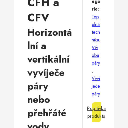
CFH a
ego
rie
:
CFV
Tep
elná
Horizontá
tech
nika
,
lní a
Výr
oba
vertikální
páry
vyvíječe
,
Vyví
páry
ječe
páry
nebo
Poptávka
přehřáté
produktu
vody