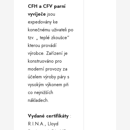
CFH a CFV parní
vyvíječe
jsou
expedovány ke
konečnému uživateli po
tzv. „ teplé zkoušce“
kterou provádí
výrobce. Zařízení je
konstruováno pro
moderní provozy za
účelem výroby páry s
vysokým výkonem při
co nejnižších
nákladech.
Vydané certifikáty
:
R.I.N.A., LIoyd