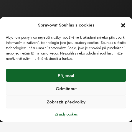
Ekonomická a právní činnost
Ing. Bartáková Hana
Majitel / Jednatel společnosti
Spravovat Souhlas s cookies
tel.: 602 550 739
tel.: 518 324 105
Abychom poskytli co nejlepší služby, používáme k ukládání a/nebo přístupu k
informacím o zařízení, technologie jako jsou soubory cookies. Souhlas s těmito
e-mail :
bartakova.hana@ecoservice.cz
technologiemi nám umožní zpracovávat údaje, jako je chování při procházení
Obchodní a technická
nebo jedinečná ID na tomto webu. Nesouhlas nebo odvolání souhlasu může
nepříznivě ovlivnit určité vlastnosti a funkce.
činnost
Ing. Barták
Milan
Příjmout
Jednatel společnosti
tel.: 602 559 394
Odmítnout
tel.: 518 324 105
Zobrazit předvolby
e-mail :
bartak.milan@ecoservice.cz
Zásady cookies
ECO – SERVICE , s.r.o.
Sídlo společnosti