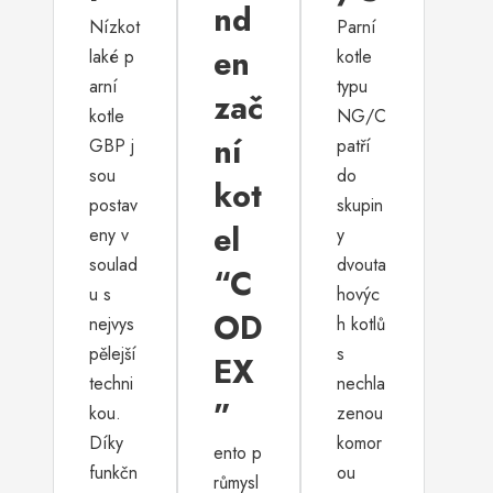
nd
Nízkot
Parní
en
laké p
kotle
arní
typu
zač
kotle
NG/C
ní
GBP j
patří
sou
do
kot
postav
skupin
el
eny v
y
soulad
dvouta
“C
u s
hovýc
OD
nejvys
h kotlů
pělejší
s
EX
techni
nechla
”
kou.
zenou
Díky
komor
ento p
funkčn
ou
růmysl