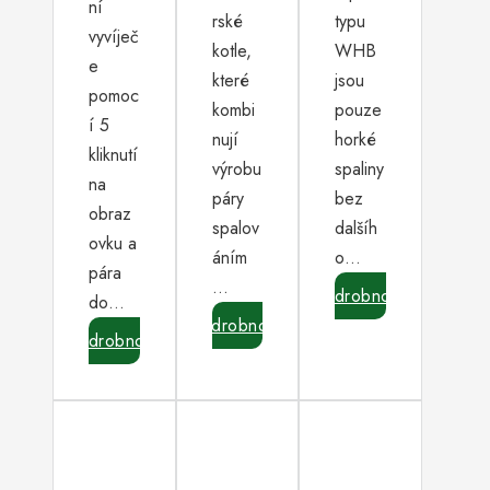
ní
rské
typu
vyvíječ
kotle,
WHB
e
které
jsou
pomoc
kombi
pouze
í 5
nují
horké
kliknutí
výrobu
spaliny
na
páry
bez
obraz
spalov
dalšíh
ovku a
áním
o…
pára
…
Podrobnosti
do…
Podrobnosti
Podrobnosti