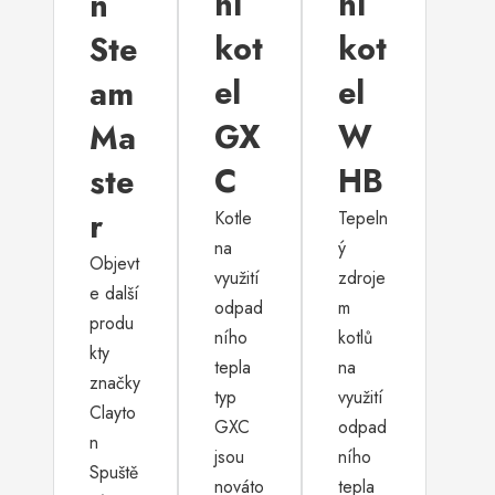
ní
ní
n
kot
kot
Ste
el
el
am
GX
W
Ma
C
HB
ste
r
Kotle
Tepeln
na
ý
Objevt
využití
zdroje
e další
odpad
m
produ
ního
kotlů
kty
tepla
na
značky
typ
využití
Clayto
GXC
odpad
n
jsou
ního
Spuště
nováto
tepla