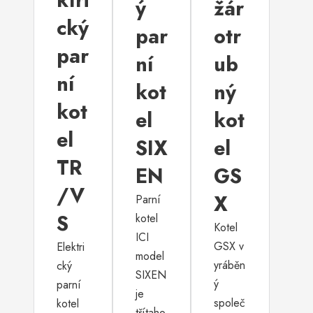
ktri
ý
žár
cký
par
otr
par
ní
ub
ní
kot
ný
kot
el
kot
el
SIX
el
TR
EN
GS
/V
X
Parní
S
kotel
Kotel
ICI
GSX v
Elektri
model
yráběn
cký
SIXEN
ý
parní
je
společ
kotel
třítaho