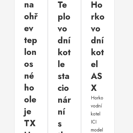
na
Te
Ho
ohř
plo
rko
ev
vo
vo
tep
dní
dní
lon
kot
kot
os
le
el
né
sta
AS
ho
cio
X
ole
nár
Horko
vodní
je
ní
kotel
TX
s
ICI
model