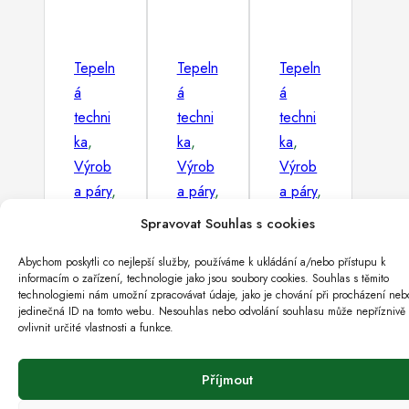
Tepeln
Tepeln
Tepeln
á
á
á
techni
techni
techni
ka
,
ka
,
ka
,
Výrob
Výrob
Výrob
a páry
,
a páry
,
a páry
,
Vyvíje
Vyvíje
Vyvíje
Spravovat Souhlas s cookies
če
če
če
Abychom poskytli co nejlepší služby, používáme k ukládání a/nebo přístupu k
páry
páry
páry
informacím o zařízení, technologie jako jsou soubory cookies. Souhlas s těmito
Stř
Vy
Vý
technologiemi nám umožní zpracovávat údaje, jako je chování při procházení neb
jedinečná ID na tomto webu. Nesouhlas nebo odvolání souhlasu může nepříznivě
ed
víj
ro
ovlivnit určité vlastnosti a funkce.
otl
eč
ba
Příjmout
ak
pá
čist