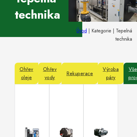
technika
Úvod
|
Kategorie
|
Tepelná
technika
Ohřev
Ohřev
Výroba
Vše
Rekuperace
oleje
vody
páry
pro