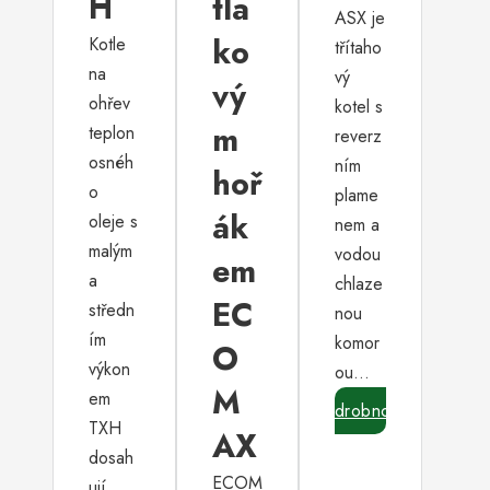
H
tla
ASX je
ko
Kotle
třítaho
na
vý
vý
ohřev
kotel s
m
teplon
reverz
osnéh
ním
hoř
o
plame
ák
oleje s
nem a
malým
vodou
em
a
chlaze
EC
středn
nou
ím
komor
O
výkon
ou…
M
em
Podrobnosti
TXH
AX
dosah
ECOM
ují