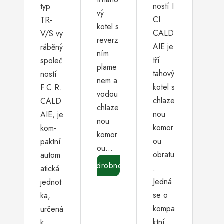
ností I
typ
vý
CI
TR-
kotel s
CALD
V/S vy
reverz
AIE je
ráběný
ním
tří
společ
plame
tahový
ností
nem a
kotel s
F.C.R.
vodou
chlaze
CALD
chlaze
nou
AIE, je
nou
komor
kom-
komor
ou
paktní
ou…
obratu
autom
Podrobnosti
.
atická
Jedná
jednot
se o
ka,
kompa
určená
ktní…
k