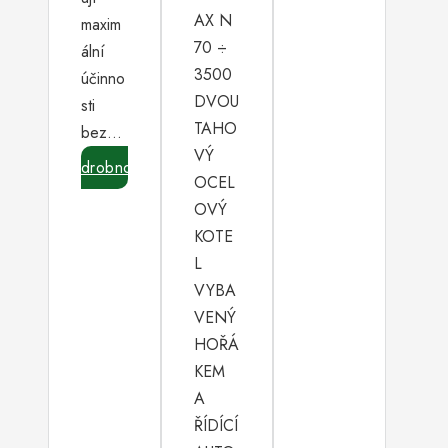
AX N
maxim
70 ÷
ální
3500
účinno
DVOU
sti
TAHO
bez…
VÝ
Podrobnosti
OCEL
OVÝ
KOTE
L
VYBA
VENÝ
HOŘÁ
KEM
A
ŘÍDÍCÍ