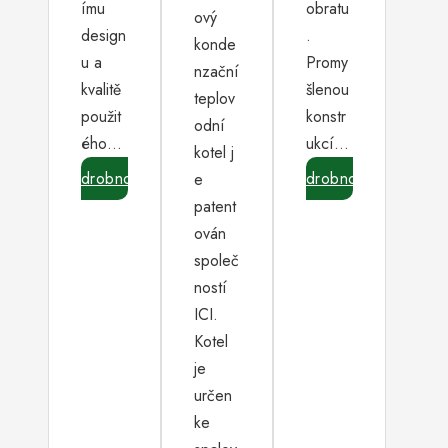
ímu
obratu
ový
design
.
konde
u a
Promy
nzační
kvalitě
šlenou
teplov
použit
konstr
odní
ého…
ukcí…
kotel j
Podrobnosti
Podrobnosti
e
patent
ován
společ
ností
ICI.
Kotel
je
určen
ke