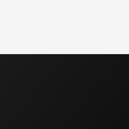
ECO – SERVICE , s.r.o.
Sídlo společnosti
Masarykova 126
696 15 Čejkovice
( poz. okres Hodonín, Jihomoravský kraj)
Provozovna