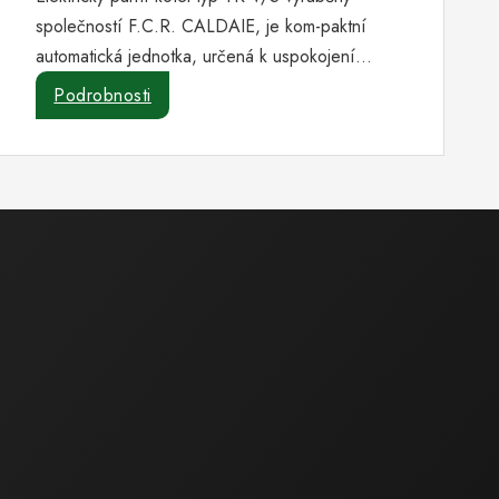
společností F.C.R. CALDAIE, je kom-paktní
automatická jednotka, určená k uspokojení…
Podrobnosti
Obchodní a technická činnost
Ing. Barták
Milan
Jednatel společnosti
tel.: 602 559 394
tel.: 518 324 105
e-mail :
bartak.milan@ecoservice.cz