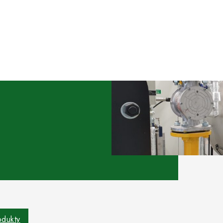
odukty