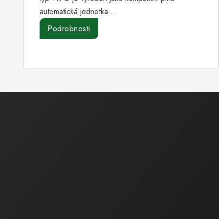
automatická jednotka…
Podrobnosti
Ekonomická a právní činnost
Ing. Bartáková Hana
Majitel / Jednatel společnosti
tel.: 602 550 739
tel.: 518 324 105
e-mail :
bartakova.hana@ecoservice.cz