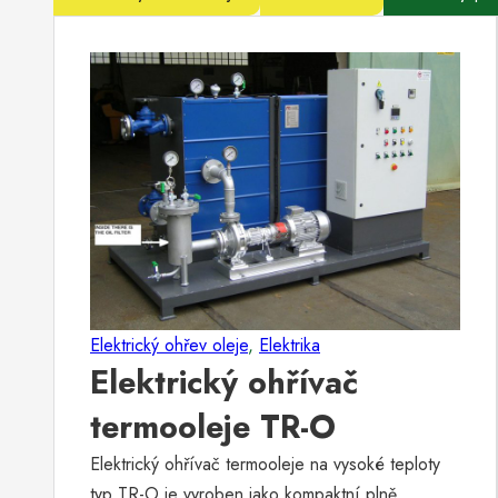
Elektrický ohřev oleje
,
Elektrika
Elektrický ohřívač
termooleje TR-O
Elektrický ohřívač termooleje na vysoké teploty
typ TR-O je vyroben jako kompaktní plně