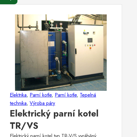
Elektrika
,
Parní kotle
,
Parní kotle
,
Tepelná
technika
,
Výroba páry
Elektrický parní kotel
TR/VS
Elektrický parní kotel typ TR-V/S vyráběný