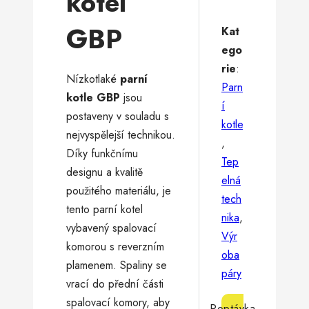
kotel
GBP
Kat
ego
rie
:
Nízkotlaké
parní
Parn
kotle GBP
jsou
í
postaveny v souladu s
kotle
nejvyspělejší technikou.
,
Díky funkčnímu
Tep
designu a kvalitě
elná
použitého materiálu, je
tech
tento parní kotel
nika
,
vybavený spalovací
Výr
komorou s reverzním
oba
plamenem. Spaliny se
páry
vrací do přední části
spalovací komory, aby
Poptávka