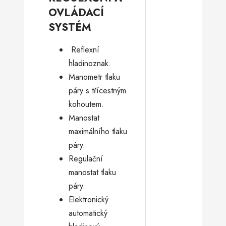
OVLÁDACÍ
SYSTÉM
­ Reflexní
hladinoznak.
Manometr tlaku
páry s třícestným
kohoutem.
Manostat
maximálního tlaku
páry.
Regulační
manostat tlaku
páry.
Elektronický
automatický