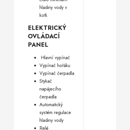
hladiny vody v
kotli.
ELEKTRICKÝ
OVLÁDACÍ
PANEL
­ Hlavní vypínač
Vypínač hořáku
Vypínač čerpadla
Stykač
napájecího
čerpadla
Automatický
systém regulace
hladiny vody
Relé