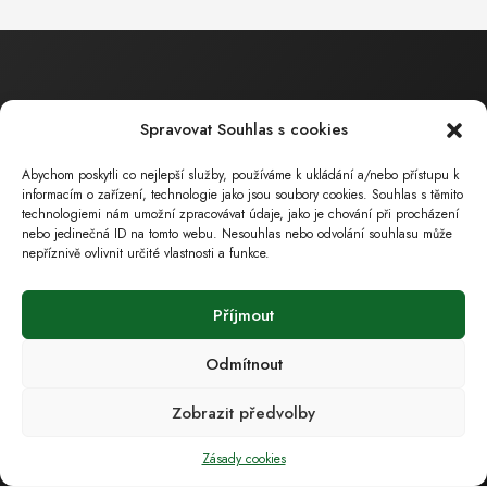
Ekonomická a právní činnost
Spravovat Souhlas s cookies
Ing. Bartáková Hana
Majitel / Jednatel společnosti
Abychom poskytli co nejlepší služby, používáme k ukládání a/nebo přístupu k
tel.: 602 550 739
informacím o zařízení, technologie jako jsou soubory cookies. Souhlas s těmito
technologiemi nám umožní zpracovávat údaje, jako je chování při procházení
tel.: 518 324 105
nebo jedinečná ID na tomto webu. Nesouhlas nebo odvolání souhlasu může
e-mail :
bartakova.hana@ecoservice.cz
nepříznivě ovlivnit určité vlastnosti a funkce.
Obchodní a technická
Příjmout
činnost
Ing. Barták
Milan
Odmítnout
Jednatel společnosti
Zobrazit předvolby
tel.: 602 559 394
tel.: 518 324 105
Zásady cookies
e-mail :
bartak.milan@ecoservice.cz