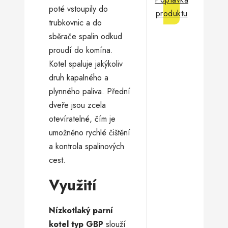
poté vstoupily do
produktu
trubkovnic a do
sběrače spalin odkud
proudí do komína.
Kotel spaluje jakýkoliv
druh kapalného a
plynného paliva. Přední
dveře jsou zcela
otevíratelné, čím je
umožněno rychlé čištění
a kontrola spalinových
cest.
Využití
Nízkotlaký parní
kotel typ GBP
slouží