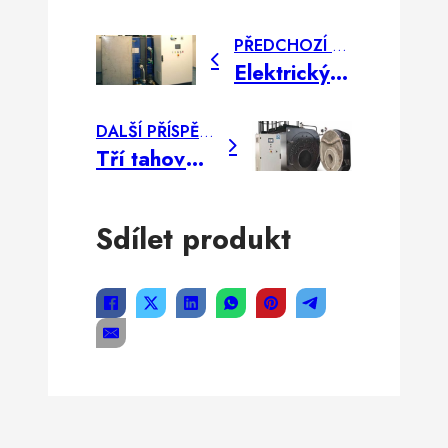
PŘEDCHOZÍ PŘÍSPĚVEK
Elektrický parní kotel TR/VS
DALŠÍ PŘÍSPĚVEK
Tří tahový žárotrubný kotel GSX
Sdílet produkt